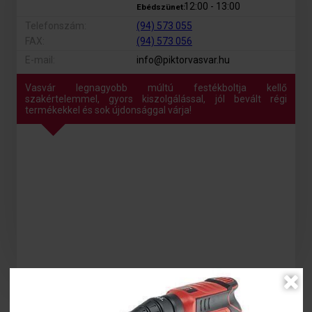
12:00 - 13:00
Ebédszünet:
Telefonszám:
(94) 573 055
FAX:
(94) 573 056
E-mail:
info@piktorvasvar.hu
Vasvár legnagyobb múltú festékboltja kellő
szakértelemmel, gyors kiszolgálással, jól bevált régi
termékekkel és sok újdonsággal várja!