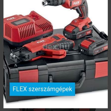
SZERSZÁM
MUNKAVÉDELEM
HÍREK, ÚJDONSÁGOK
/ a legfrissebb termékek,
promóciók
FLEX szerszámgépek