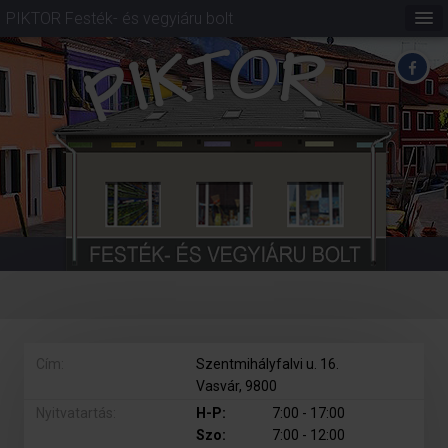
PIKTOR Festék- és vegyiáru bolt
Cím:
Szentmihályfalvi u. 16.
Vasvár, 9800
Nyitvatartás:
H-P:
0
7:00 - 17:00
Szo:
0
7:00 - 12:00